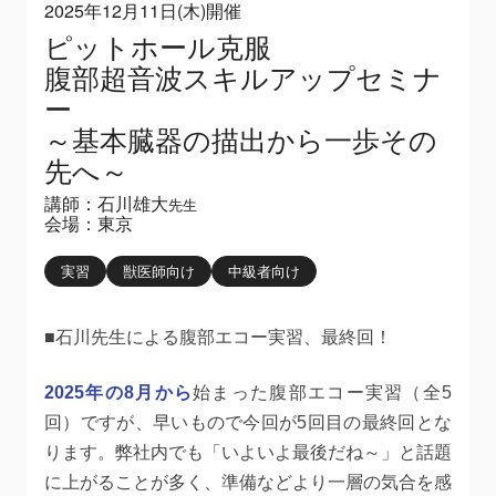
2025年12月11日(木)開催
ピットホール克服
腹部超音波スキルアップセミナ
ー
～基本臓器の描出から一歩その
先へ～
講師：石川雄大
先生
会場：東京
実習
獣医師向け
中級者向け
■石川先生による腹部エコー実習、最終回！
2025年の8月から
始まった腹部エコー実習（全5
回）ですが、早いもので今回が5回目の最終回とな
ります。弊社内でも「いよいよ最後だね～」と話題
に上がることが多く、準備などより一層の気合を感