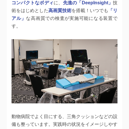
コンパクトなボディ
に、
先進の「DeepInsight」
技
術をはじめとした
高画質技術
を搭載！いつでも
「リ
アル」
な高画質での検査が実施可能になる装置で
す。
動物病院でよく目にする、三角クッションなどの設
備も整っています。実践時の状況をイメージしやす