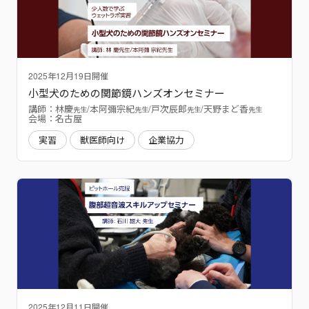
2025年12月19日開催
小型犬のための関節鏡ハンズオンセミナー
講師：林慶
/本阿彌宗紀
/戸次辰郎
/天野まど香
先生
先生
先生
先生
会場：名古屋
実習
獣医師向け
企業協力
2025年12月11日開催