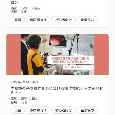
弾＞
講師：小林 一郎
先生
会場：東京
実習
獣医師向け
初心者向け
企業協力
2026年2月14日開催
内視鏡の基本操作を身に着ける操作技能アップ実習セ
ミナー
講師：須藤 大輔
先生
会場：大阪
実習
獣医師向け
初心者向け
企業協力