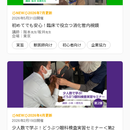
NEW
2026年7月更新
2026年5月31日開催
初めてでも安心！臨床で役立つ消化管内視鏡
講師：阪本
/坂井
先生
先生
会場：東京
実習
獣医師向け
初心者向け
企業協力
NEW
2026年4月更新
2026年2月19日開催
少人数で学ぶ！どうぶつ眼科検査実習セミナー＜第2