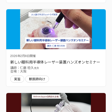
2026年2月8日開催
新しい眼科用半導体レーザー装置ハンズオンセミナー
講師：仁藤 稔久
先生
会場：大阪
実習
獣医師向け