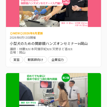
NEW
2026年8月更新
2026年6月12日開催
小型犬のための関節鏡ハンズオンセミナーin岡山
講師：林慶
/本阿彌宗紀
/天野まど香
先生
先生
先生
会場：岡山
実習
獣医師向け
企業協力